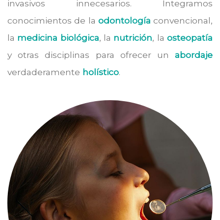
invasivos innecesarios. Integramos
conocimientos de la
odontología
convencional,
la
medicina biológica
, la
nutrición
, la
osteopatía
y otras disciplinas para ofrecer un
abordaje
verdaderamente
holístico
.