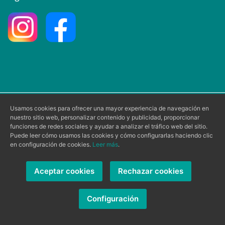
Usamos cookies para ofrecer una mayor experiencia de navegación en
Aviso Legal
|
Condiciones de Uso
|
nuestro sitio web, personalizar contenido y publicidad, proporcionar
Política de Privacidad
|
Política de Cookies
funciones de redes sociales y ayudar a analizar el tráfico web del sitio.
Puede leer cómo usamos las cookies y cómo configurarlas haciendo clic
en configuración de cookies.
Leer más
.
Clínica Mis Primeros Dientes
© 2026 -
- Todos los derechos
Aceptar cookies
Rechazar cookies
reservados.
Ilustra Marketing, SL
Página web diseñada por
- Powered by
Configuración
Alvasolution, SL
.